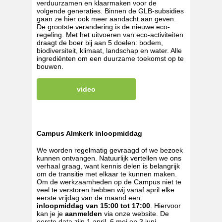
verduurzamen en klaarmaken voor de
volgende generaties. Binnen de GLB-subsidies
gaan ze hier ook meer aandacht aan geven.
De grootste verandering is de nieuwe eco-
regeling. Met het uitvoeren van eco-activiteiten
draagt de boer bij aan 5 doelen: bodem,
biodiversiteit, klimaat, landschap en water. Alle
ingrediënten om een duurzame toekomst op te
bouwen.
video
Campus Almkerk inloopmiddag
We worden regelmatig gevraagd of we bezoek
kunnen ontvangen. Natuurlijk vertellen we ons
verhaal graag, want kennis delen is belangrijk
om de transitie met elkaar te kunnen maken.
Om de werkzaamheden op de Campus niet te
veel te verstoren hebben wij vanaf april elke
eerste vrijdag van de maand een
inloopmiddag van 15:00 tot 17:00
. Hiervoor
kan je je
aanmelden
via onze website. De
eerste data zijn 1 april, 6 mei en 3 juni.