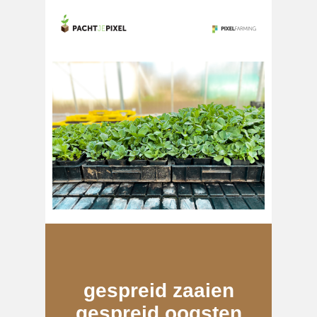
gespreid zaaien
gespreid oogsten