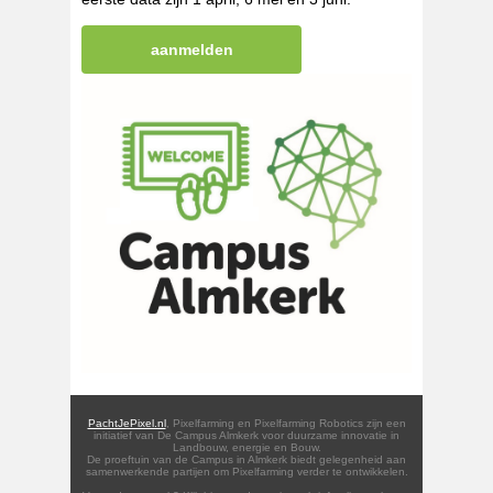
aanmelden
PachtJePixel.nl
, Pixelfarming en Pixelfarming Robotics zijn een
initiatief van De Campus Almkerk voor duurzame innovatie in
Landbouw, energie en Bouw.
De proeftuin van de Campus in Almkerk biedt gelegenheid aan
samenwerkende partijen om Pixelfarming verder te ontwikkelen.